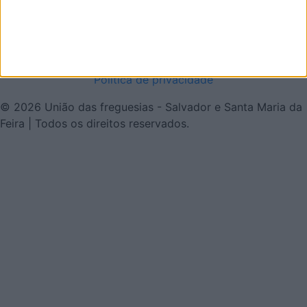
http://www.ufsalsm.pt
Temos livro de reclamações eletrónico:
http://www.livroreclamacoes.pt
Política de privacidade
© 2026 União das freguesias - Salvador e Santa Maria da
Feira | Todos os direitos reservados.