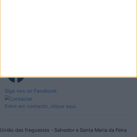
Candidatura a apoios a entidades e organismos com
caráter desportivo, educacional, recreativo e social
Siga-nos no Instagram
Siga-nos no Facebook
Entre em contacto, clique aqui.
União das freguesias - Salvador e Santa Maria da Feira