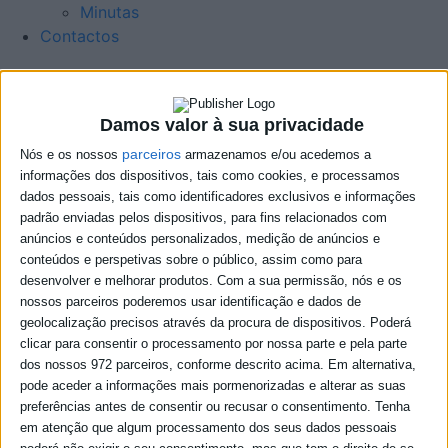
Minutas
Contactos
União de Freguesias prossegue
Damos valor à sua privacidade
manutenção de estruturas
parceiros
Nós e os nossos
armazenamos e/ou acedemos a
informações dos dispositivos, tais como cookies, e processamos
dados pessoais, tais como identificadores exclusivos e informações
17-08-2023
padrão enviadas pelos dispositivos, para fins relacionados com
anúncios e conteúdos personalizados, medição de anúncios e
conteúdos e perspetivas sobre o público, assim como para
desenvolver e melhorar produtos.
Com a sua permissão, nós e os
nossos parceiros poderemos usar identificação e dados de
geolocalização precisos através da procura de dispositivos. Poderá
clicar para consentir o processamento por nossa parte e pela parte
dos nossos 972 parceiros, conforme descrito acima. Em alternativa,
pode aceder a informações mais pormenorizadas e alterar as suas
preferências antes de consentir ou recusar o consentimento.
Tenha
em atenção que algum processamento dos seus dados pessoais