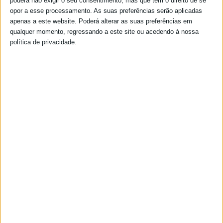
poderá não exigir o seu consentimento, mas que tem o direito de se
opor a esse processamento. As suas preferências serão aplicadas
apenas a este website. Poderá alterar as suas preferências em
qualquer momento, regressando a este site ou acedendo à nossa
política de privacidade.
Além das manutenções regulares de equipamentos em
espaço público, a União das Freguesias Salvador e
Santa Maria efetua também a manutenção e
verificação de sinalética na via pública e reparações
de estruturas a seu cargo, como foi o caso do
efetuado esta semana.
Os trabalhos documentados nas fotos são a
manutenção do passadiço do Barranco do Poço dos
Frangos, na ligação entre o Bairro NªSra.Conceição e
a zona de expansão da Quinta D'El Rey.
Este passadiço já tem alguns anos e a natural