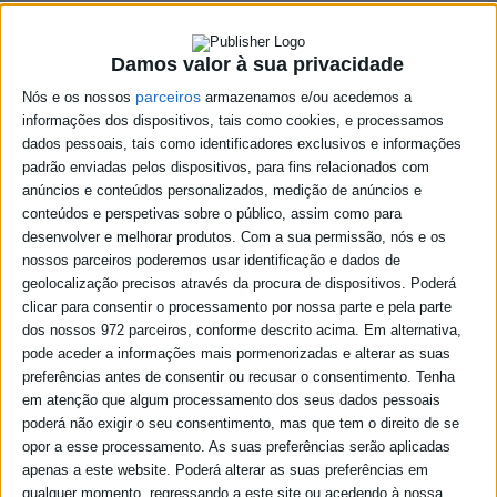
Minutas
Contactos
Damos valor à sua privacidade
parceiros
Nós e os nossos
armazenamos e/ou acedemos a
informações dos dispositivos, tais como cookies, e processamos
Participações de eleitos da
dados pessoais, tais como identificadores exclusivos e informações
padrão enviadas pelos dispositivos, para fins relacionados com
freguesia
anúncios e conteúdos personalizados, medição de anúncios e
conteúdos e perspetivas sobre o público, assim como para
04-11-2024
desenvolver e melhorar produtos.
Com a sua permissão, nós e os
nossos parceiros poderemos usar identificação e dados de
geolocalização precisos através da procura de dispositivos. Poderá
clicar para consentir o processamento por nossa parte e pela parte
dos nossos 972 parceiros, conforme descrito acima. Em alternativa,
pode aceder a informações mais pormenorizadas e alterar as suas
preferências antes de consentir ou recusar o consentimento.
Tenha
em atenção que algum processamento dos seus dados pessoais
poderá não exigir o seu consentimento, mas que tem o direito de se
opor a esse processamento. As suas preferências serão aplicadas
apenas a este website. Poderá alterar as suas preferências em
qualquer momento, regressando a este site ou acedendo à nossa