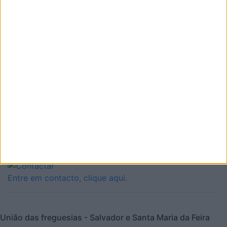
Candidatura a apoios a entidades e organismos com
caráter desportivo, educacional, recreativo e social
Siga-nos no Instagram
Siga-nos no Facebook
Entre em contacto, clique aqui.
União das freguesias - Salvador e Santa Maria da Feira