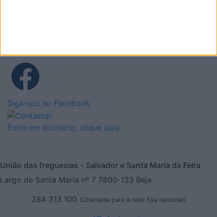
Siga-nos no Instagram
Siga-nos no Facebook
Entre em contacto, clique aqui.
União das freguesias - Salvador e Santa Maria da Feira
Largo de Santa Maria nº 7 7800-133 Beja
284 313 100
(Chamada para a rede fixa nacional)