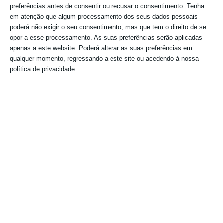
preferências antes de consentir ou recusar o consentimento.
Tenha
em atenção que algum processamento dos seus dados pessoais
poderá não exigir o seu consentimento, mas que tem o direito de se
opor a esse processamento. As suas preferências serão aplicadas
apenas a este website. Poderá alterar as suas preferências em
qualquer momento, regressando a este site ou acedendo à nossa
política de privacidade.
António Ramos Presidente da União de Freguesias de
Salvador e Santa Maria da Feira e o secretário da
União, Bruno Sustelo estiveram presentes em
representação da UF, no dia 26 no Pavilhão Municipal
João Serra Magalhães, na cerimónia protocolar de
entrega de prémios do “Primeiro Torneio de Níveis de
Ginástica Acrobática Cidade de Beja”.
Este primeiro torneio destes níveis de ginástica
acrobática na nossa cidade foi
organizado pela
Academia de Desporto da Cidade de Beja e juntou
cerca de uma centena de atletas de Beja , Évora,
Albufeira, Lagoa e São Bartolomeu de Messines