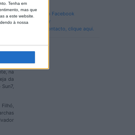
nto.
Tenha em
entimento, mas que
Siga-nos no Facebook
as a este website.
edendo à nossa
Entre em contacto, clique aqui.
te, na
eja da
 Sun7,
Filhó,
archas
lvador