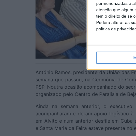
pormenorizadas e alt
atenção que algum p
tem o direito de se 
Poderá alterar as s
política de privacida
M
António Ramos, presidente da União das Fre
semana que passou, na Cerimónia de Come
PSP. Noutra ocasião acompanhado do secret
organizado pelo Centro de Paralisia de Beja
Ainda na semana anterior, o executivo 
acompanharam e deram apoio logístico à 
em Alvito e num anterior desfile em Cuba 
e Santa Maria da Feira esteve presente no 