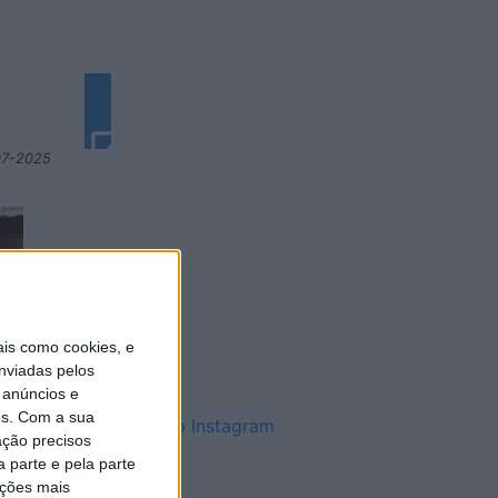
07-2025
Candidatura a apoios a
entidades e organismos com
caráter desportivo, educacional,
recreativo e social
is como cookies, e
nviadas pelos
 anúncios e
s.
Com a sua
Siga-nos no Instagram
ação precisos
 parte e pela parte
ações mais