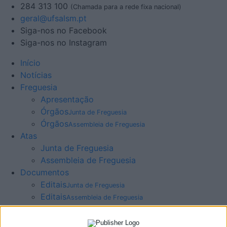
284 313 100
(Chamada para a rede fixa nacional)
geral@ufsalsm.pt
Siga-nos no Facebook
Siga-nos no Instagram
Início
Notícias
Freguesia
Apresentação
Órgãos
Junta de Freguesia
Órgãos
Assembleia de Freguesia
Atas
Junta de Freguesia
Assembleia de Freguesia
Documentos
Editais
Junta de Freguesia
Editais
Assembleia de Freguesia
Outros documentos
Junta de Freguesia
Outros documentos
Assembleia de Freguesia