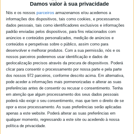
Minutas
Damos valor à sua privacidade
Contactos
parceiros
Nós e os nossos
armazenamos e/ou acedemos a
informações dos dispositivos, tais como cookies, e processamos
dados pessoais, tais como identificadores exclusivos e informações
padrão enviadas pelos dispositivos, para fins relacionados com
Medidas de Mitigação das
anúncios e conteúdos personalizados, medição de anúncios e
conteúdos e perspetivas sobre o público, assim como para
Freguesias de Beja
desenvolver e melhorar produtos.
Com a sua permissão, nós e os
nossos parceiros poderemos usar identificação e dados de
13-03-2020
geolocalização precisos através da procura de dispositivos. Poderá
clicar para consentir o processamento por nossa parte e pela parte
dos nossos 972 parceiros, conforme descrito acima. Em alternativa,
pode aceder a informações mais pormenorizadas e alterar as suas
preferências antes de consentir ou recusar o consentimento.
Tenha
em atenção que algum processamento dos seus dados pessoais
poderá não exigir o seu consentimento, mas que tem o direito de se
opor a esse processamento. As suas preferências serão aplicadas
apenas a este website. Poderá alterar as suas preferências em
qualquer momento, regressando a este site ou acedendo à nossa
política de privacidade.