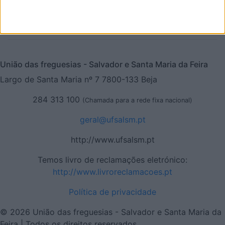
Siga-nos no Facebook
Entre em contacto, clique aqui.
União das freguesias - Salvador e Santa Maria da Feira
Largo de Santa Maria nº 7 7800-133 Beja
284 313 100
(Chamada para a rede fixa nacional)
geral@ufsalsm.pt
http://www.ufsalsm.pt
Temos livro de reclamações eletrónico:
http://www.livroreclamacoes.pt
Política de privacidade
© 2026 União das freguesias - Salvador e Santa Maria da
Feira | Todos os direitos reservados.