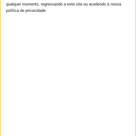
qualquer momento, regressando a este site ou acedendo à nossa
política de privacidade.
Na segunda quinzena de outubro iniciámos a
recuperação do espaço de lazer no Bairro da
Esperança.
Depois de terem sido plantadas naquele espaço duas
palmeiras, foram agora colocadas duas molas para
crianças dos 2 aos 8 anos.
Foi, também, reparado e recuperado um baloiço para
crianças até aos 12 anos.