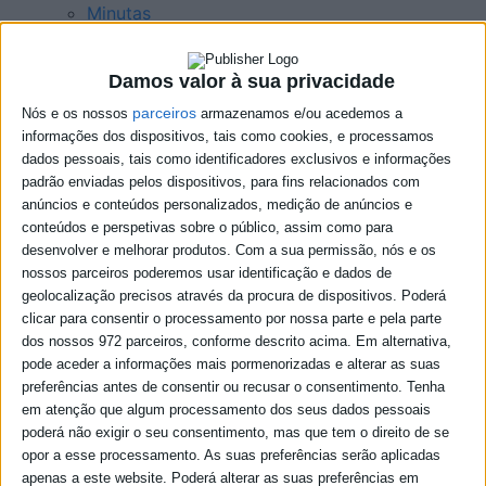
Minutas
Contactos
Damos valor à sua privacidade
parceiros
Nós e os nossos
armazenamos e/ou acedemos a
Recuperação do Parque de
informações dos dispositivos, tais como cookies, e processamos
dados pessoais, tais como identificadores exclusivos e informações
Lazer do Bairro da Esperança
padrão enviadas pelos dispositivos, para fins relacionados com
anúncios e conteúdos personalizados, medição de anúncios e
05-11-2021
conteúdos e perspetivas sobre o público, assim como para
desenvolver e melhorar produtos.
Com a sua permissão, nós e os
nossos parceiros poderemos usar identificação e dados de
geolocalização precisos através da procura de dispositivos. Poderá
clicar para consentir o processamento por nossa parte e pela parte
dos nossos 972 parceiros, conforme descrito acima. Em alternativa,
pode aceder a informações mais pormenorizadas e alterar as suas
preferências antes de consentir ou recusar o consentimento.
Tenha
em atenção que algum processamento dos seus dados pessoais
poderá não exigir o seu consentimento, mas que tem o direito de se
opor a esse processamento. As suas preferências serão aplicadas
apenas a este website. Poderá alterar as suas preferências em