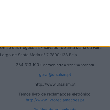
Siga-nos no Facebook
Entre em contacto, clique aqui.
União das freguesias - Salvador e Santa Maria da Feira
Largo de Santa Maria nº 7 7800-133 Beja
284 313 100
(Chamada para a rede fixa nacional)
geral@ufsalsm.pt
http://www.ufsalsm.pt
Temos livro de reclamações eletrónico:
http://www.livroreclamacoes.pt
Política de privacidade