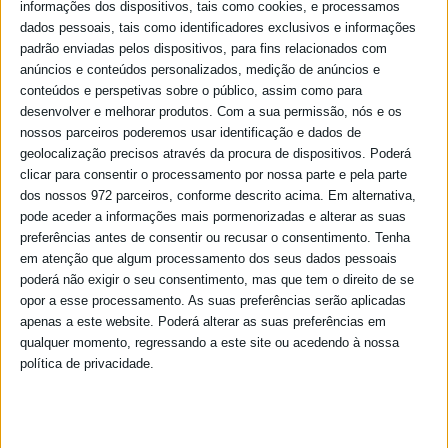
informações dos dispositivos, tais como cookies, e processamos
Minutas
dados pessoais, tais como identificadores exclusivos e informações
Contactos
padrão enviadas pelos dispositivos, para fins relacionados com
anúncios e conteúdos personalizados, medição de anúncios e
conteúdos e perspetivas sobre o público, assim como para
desenvolver e melhorar produtos.
Com a sua permissão, nós e os
Interrupção no abastecimento
nossos parceiros poderemos usar identificação e dados de
de Água
geolocalização precisos através da procura de dispositivos. Poderá
clicar para consentir o processamento por nossa parte e pela parte
dos nossos 972 parceiros, conforme descrito acima. Em alternativa,
10-11-2021
pode aceder a informações mais pormenorizadas e alterar as suas
preferências antes de consentir ou recusar o consentimento.
Tenha
em atenção que algum processamento dos seus dados pessoais
poderá não exigir o seu consentimento, mas que tem o direito de se
opor a esse processamento. As suas preferências serão aplicadas
apenas a este website. Poderá alterar as suas preferências em
qualquer momento, regressando a este site ou acedendo à nossa
política de privacidade.
A EMAS informa que devido a intervenção na rede de
distribuição de água de
Beja
será interrompido o