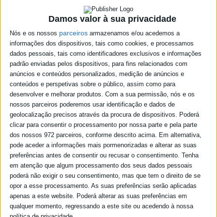
Minutas
Contactos
Damos valor à sua privacidade
parceiros
Nós e os nossos
armazenamos e/ou acedemos a
informações dos dispositivos, tais como cookies, e processamos
dados pessoais, tais como identificadores exclusivos e informações
Dia Internacional da Proteção
padrão enviadas pelos dispositivos, para fins relacionados com
Civil
anúncios e conteúdos personalizados, medição de anúncios e
conteúdos e perspetivas sobre o público, assim como para
desenvolver e melhorar produtos.
Com a sua permissão, nós e os
24-02-2022
nossos parceiros poderemos usar identificação e dados de
geolocalização precisos através da procura de dispositivos. Poderá
clicar para consentir o processamento por nossa parte e pela parte
dos nossos 972 parceiros, conforme descrito acima. Em alternativa,
pode aceder a informações mais pormenorizadas e alterar as suas
preferências antes de consentir ou recusar o consentimento.
Tenha
em atenção que algum processamento dos seus dados pessoais
poderá não exigir o seu consentimento, mas que tem o direito de se
opor a esse processamento. As suas preferências serão aplicadas
apenas a este website. Poderá alterar as suas preferências em
qualquer momento, regressando a este site ou acedendo à nossa
política de privacidade.