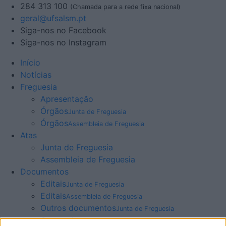
284 313 100
(Chamada para a rede fixa nacional)
geral@ufsalsm.pt
Siga-nos no Facebook
Siga-nos no Instagram
Início
Notícias
Freguesia
Apresentação
Órgãos
Junta de Freguesia
Órgãos
Assembleia de Freguesia
Atas
Junta de Freguesia
Assembleia de Freguesia
Documentos
Editais
Junta de Freguesia
Editais
Assembleia de Freguesia
Outros documentos
Junta de Freguesia
Outros documentos
Assembleia de Freguesia