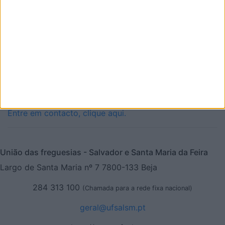
Siga-nos no Instagram
Siga-nos no Facebook
Entre em contacto, clique aqui.
União das freguesias - Salvador e Santa Maria da Feira
Largo de Santa Maria nº 7 7800-133 Beja
284 313 100
(Chamada para a rede fixa nacional)
geral@ufsalsm.pt